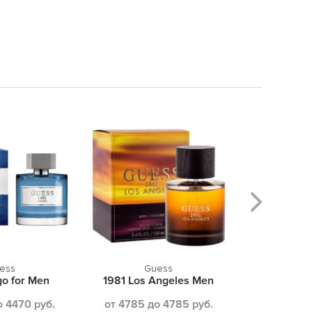
ess
Guess
Dolce 
go for Men
1981 Los Angeles Men
L`Imp
о 4470 руб.
от 4785 до 4785 руб.
от 7335 д