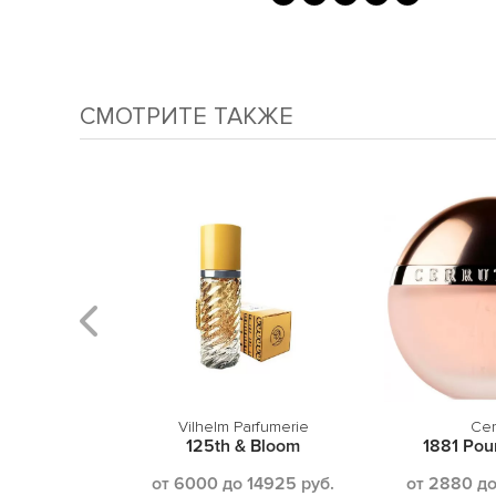
СМОТРИТЕ ТАКЖЕ
sque
Vilhelm Parfumerie
Cer
Pure
125th & Bloom
1881 Po
 6885 руб.
от 6000 до 14925 руб.
от 2880 до