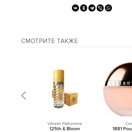
СМОТРИТЕ ТАКЖЕ
sque
Vilhelm Parfumerie
Cer
Pure
125th & Bloom
1881 Po