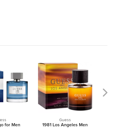
ess
Guess
Dolce 
go for Men
1981 Los Angeles Men
L`Imp