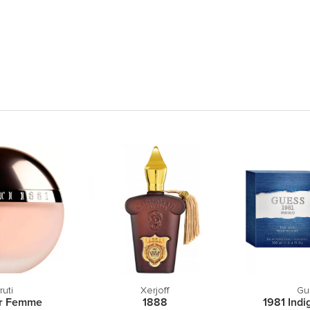
ruti
Xerjoff
Gu
ur Femme
1888
1981 Indi