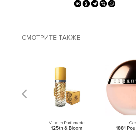
СМОТРИТЕ ТАКЖЕ
sque
Vilhelm Parfumerie
Cer
Pure
125th & Bloom
1881 Po