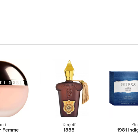
ruti
Xerjoff
Gu
ur Femme
1888
1981 Indi