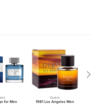
ess
Guess
Dolce 
go for Men
1981 Los Angeles Men
L`Imp